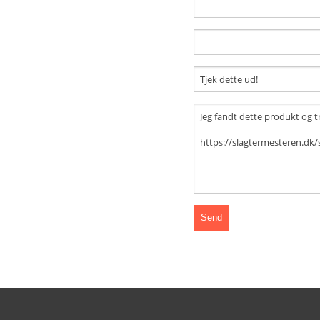
KALVEKØD
FJERKRÆ
LAMMEKØD
PØLSER
RØGVARER
TILBEHØR
SPEGEPØLSER
PÅLÆG
SKIVESKÅRET PÅLÆG
PÅLÆGSSALATER