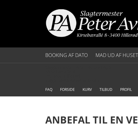
BOOKING AF DATO
MAD UD AF HUSET
Slagtermester Peter Avlund ApS
SAML SELV MENU
Kirsebærallé 8.
DK-3400 Hillerød
slagteravlund@gmail.com
BRUNCH
FAQ
FORSIDE
KURV
TILBUD
PROFIL
FROKOST
PØLSEBORD
ANBEFAL TIL EN V
BUFFETER