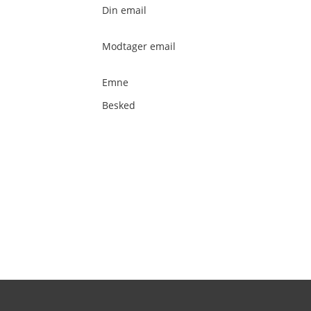
FORRETTER
Din email
HOVEDRETTER
Modtager email
DESSERTER
Emne
VEGETAR
Besked
3 RETTERS MENUER
LIDT EKSTRA
NATMAD
SAUCE
GRYDERETTER
KARTOFLER