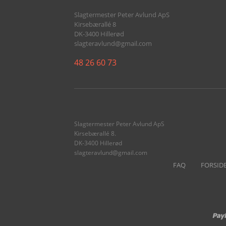
SALAT
Slagtermester Peter Avlund ApS
Kirsebærallé 8
DK-3400 Hillerød
RECEPTION
slagteravlund@gmail.com
ALLE RETTER
48 26 60 73
Slagtermester Peter Avlund ApS
Kirsebærallé 8.
DK-3400 Hillerød
slagteravlund@gmail.com
FAQ
FORSID