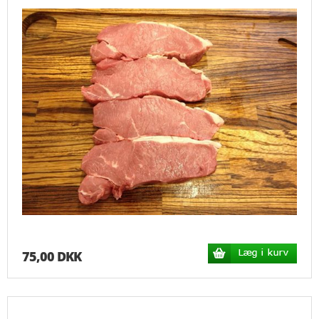
FORSIDE
KURV
TILBUD
PROFIL
VILKÅR
ÅBNINGSTIDER
KONTROLRAPPORT
75,00 DKK