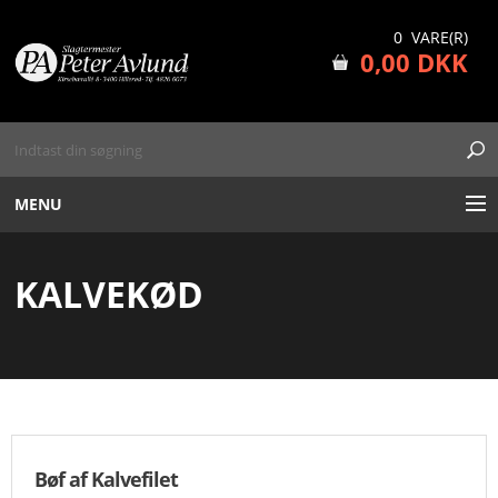
0 VARE(R)
0,00 DKK
MENU
BOOKING AF DATO
KALVEKØD
MAD UD AF HUSET
SLAGTERBUTIK
GRILLUDLEJNING
Bøf af Kalvefilet
FAQ