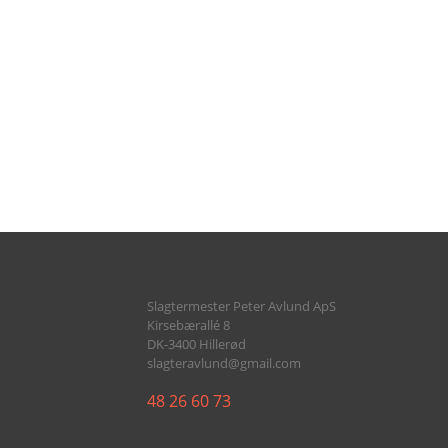
SALAT
RECEPTION
ALLE RETTER
Slagtermester Peter Avlund ApS
Kirsebærallé 8
DK-3400 Hillerød
slagteravlund@gmail.com
48 26 60 73