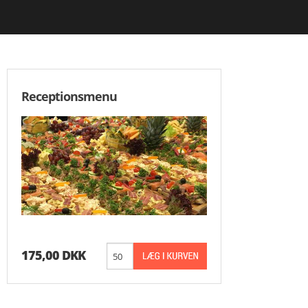
FORRETTER
HOVEDRETTER
DESSERTER
Receptionsmenu
VEGETAR
3 RETTERS MENUER
LIDT EKSTRA
NATMAD
SAUCE
175,00 DKK
GRYDERETTER
KARTOFLER