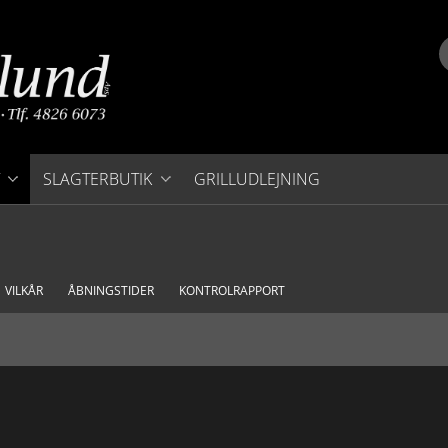
SLAGTERBUTIK
GRILLUDLEJNING
FASTE LAVE PRISER
GRILLMAD
VILKÅR
ÅBNINGSTIDER
KONTROLRAPPORT
KØDPAKKER
SVINEKØD
OKSEKØD