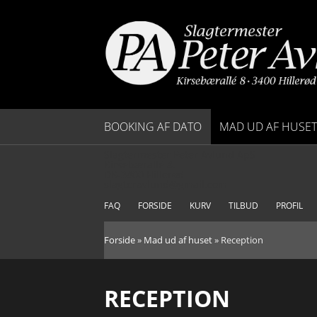
BOOKING AF DATO
MAD UD AF HUSET
Slagtermester Peter Avlund ApS
SAML SELV MENU
Kirsebærallé 8.
DK-3400 Hillerød
slagteravlund@gmail.com
BRUNCH
FAQ
FORSIDE
KURV
TILBUD
PROFIL
FROKOST
Forside
»
Mad ud af huset
»
Reception
PØLSEBORD
RECEPTION
BUFFETER