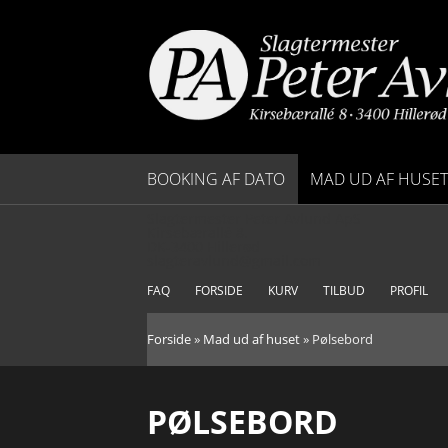
BOOKING AF DATO
MAD UD AF HUSET
Slagtermester Peter Avlund ApS
SAML SELV MENU
Kirsebærallé 8.
DK-3400 Hillerød
slagteravlund@gmail.com
BRUNCH
FAQ
FORSIDE
KURV
TILBUD
PROFIL
FROKOST
Forside
»
Mad ud af huset
»
Pølsebord
PØLSEBORD
PØLSEBORD
BUFFETER