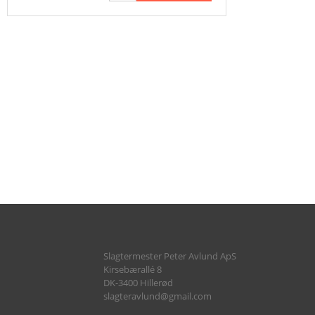
SALAT
RECEPTION
ALLE RETTER
Slagtermester Peter Avlund ApS
Kirsebærallé 8
DK-3400 Hillerød
slagteravlund@gmail.com