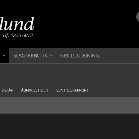
SLAGTERBUTIK
GRILLUDLEJNING
FASTE LAVE PRISER
GRILLMAD
VILKÅR
ÅBNINGSTIDER
KONTROLRAPPORT
KØDPAKKER
SVINEKØD
OKSEKØD