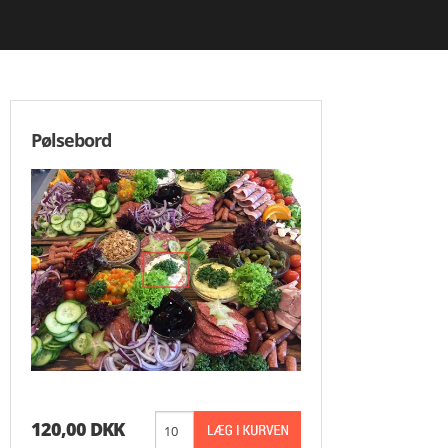
FORRETTER
HOVEDRETTER
DESSERTER
Pølsebord
VEGETAR
3 RETTERS MENUER
LIDT EKSTRA
NATMAD
SAUCE
GRYDERETTER
KARTOFLER
120,00 DKK