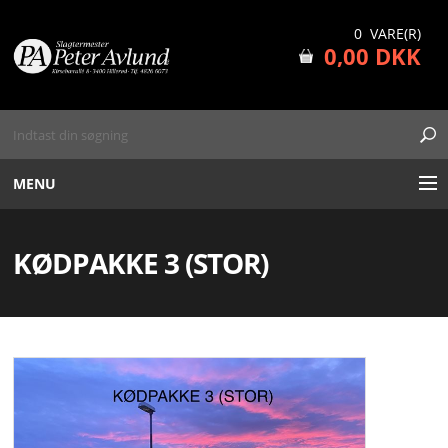
0 VARE(R)
0,00 DKK
MENU
BOOKING AF DATO
KØDPAKKE 3 (STOR)
MAD UD AF HUSET
SLAGTERBUTIK
GRILLUDLEJNING
FAQ