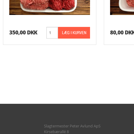
350,00 DKK
80,00 DK
Slagtermester Peter Avlund ApS
Kirsebærallé 8