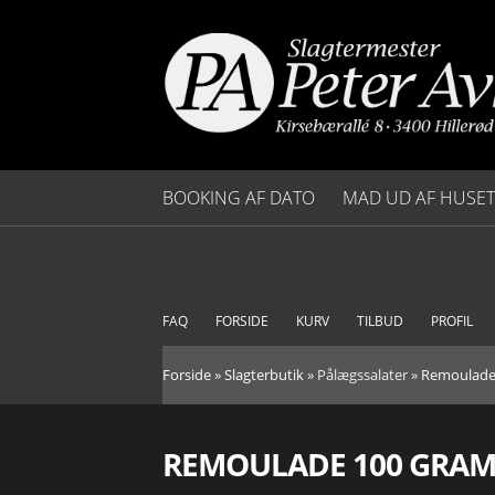
BOOKING AF DATO
MAD UD AF HUSET
Slagtermester Peter Avlund ApS
SAML SELV MENU
Kirsebærallé 8.
DK-3400 Hillerød
slagteravlund@gmail.com
BRUNCH
FAQ
FORSIDE
KURV
TILBUD
PROFIL
FROKOST
Forside
»
Slagterbutik
»
Pålægssalater
»
Remoulade
PØLSEBORD
REMOULADE 100 GRA
BUFFETER