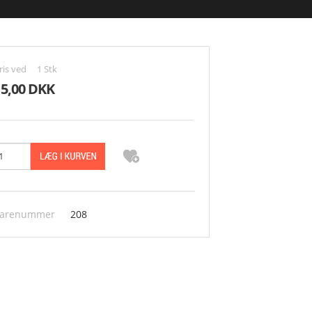
ris ved
1
Stk
15,00 DKK
arenummer
208