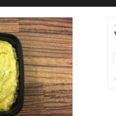
KALVEKØD
FJERKRÆ
P
LAMMEKØD
PØLSER
RØGVARER
TILBEHØR
SPEGEPØLSER
V
PÅLÆG
SKIVESKÅRET PÅLÆG
PÅLÆGSSALATER