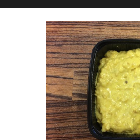
FORRETTER
HOVEDRETTER
DESSERTER
VEGETAR
3 RETTERS MENUER
LIDT EKSTRA
NATMAD
SAUCE
GRYDERETTER
KARTOFLER