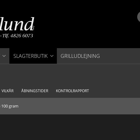
SLAGTERBUTIK
GRILLUDLEJNING
FASTE LAVE PRISER
GRILLMAD
VILKÅR
ÅBNINGSTIDER
KONTROLRAPPORT
KØDPAKKER
 100 gram
SVINEKØD
M
OKSEKØD